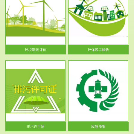
服务范围
环保竣工验收
护
根据《建设项目环境保护管理条
利
例》第十七条 编制环境影响报
告书、...
环境影响评价
环保竣工验收
服务范围
应急预案
许可
根据《中华人民共和国环境保护
环境
法》第十九条 企业事业单位应
当按照...
排污许可证
应急预案