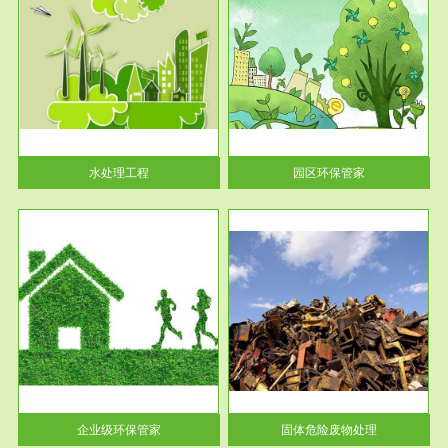
服务范围
园区环保管家
2016 年 4 月，环保部下发《关
于积极发挥环境保护作用促进供
给侧结...
水处理工程
园区环保管家
服务范围
固体危险废物处理
法情
固体废物解释：固体废物是指人
性及
们在生产建设、日常生活和其他
活动中...
企业级环保管家
固体危险废物处理