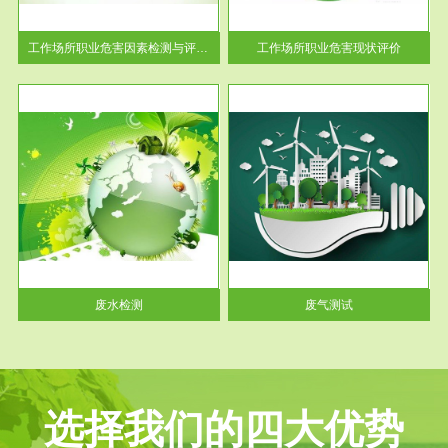
解工
-通过质谱分析等多种手段明确
与浓
工作场...
工作场所职业危害因素检测与评价...
工作场所职业危害现状评价
服务范围
废气测试
工厂
检测范围工业废气检测包括有机
水、
废气和无机废气。有机废气主要
包括...
废水检测
废气测试
选择我们的四大优势