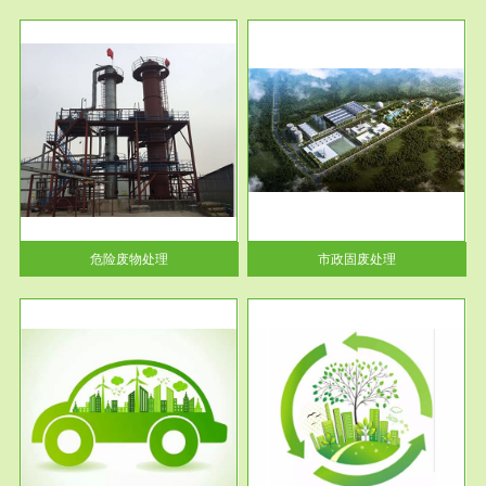
服务范围
市政固废处理
人民
蔚蓝生态环境科技所从事的市政
》的
废物处理业务包括市政废物的处
理处...
危险废物处理
市政固废处理
服务范围
与评
工作场所职业危害现状评价
【现状评价意义】：具体因素---