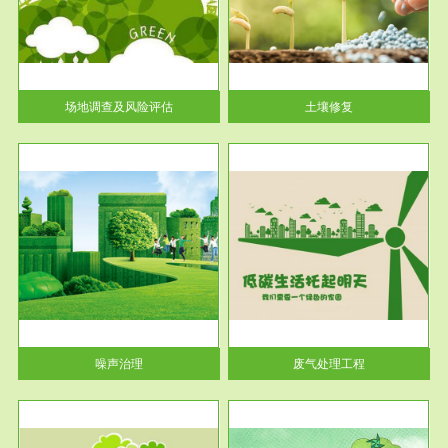
土壤修复
关停
或者
场地调查及风险评估
土壤修复
服务范围
废气处理工程
噪声治理
废气处理工程