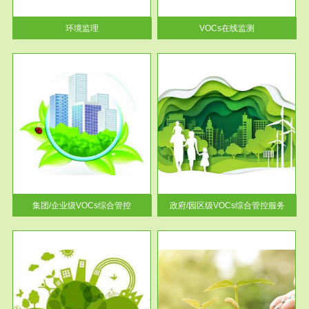
率达...
环境监理
VOCs在线监测
服务范围
控
政府/园区级VOCs综合管控服务
找到
根据《石化行业挥发性有机物综
排放
合整治方案》文件要求，到2017
年，全...
集团/企业级VOCs综合管控
政府/园区级VOCs综合管控服务
服务范围