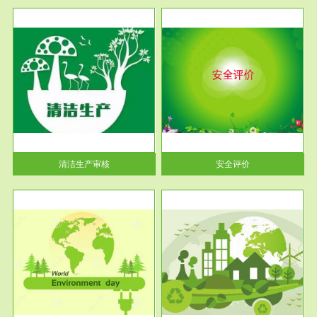
服务范围
安全评价
生产
安全评价安全评价目的是查找、
暂行
分析和预测工程、系统、生产经
营活...
清洁生产审核
安全评价
服务范围
VOCs在线监测
目环
根据《重点区域大气污染防
要辅
治“十二五”规划》有机废气净化