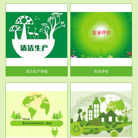
服务范围
安全评价
生产
安全评价安全评价目的是查找、
暂行
分析和预测工程、系统、生产经
营活...
清洁生产审核
安全评价
服务范围
VOCs在线监测
目环
根据《重点区域大气污染防
要辅
治“十二五”规划》有机废气净化