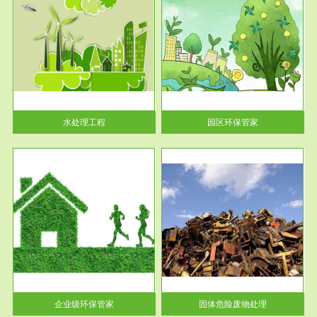
服务范围
园区环保管家
2016 年 4 月，环保部下发《关
于积极发挥环境保护作用促进供
给侧结...
水处理工程
园区环保管家
服务范围
固体危险废物处理
法情
固体废物解释：固体废物是指人
性及
们在生产建设、日常生活和其他
活动中...
企业级环保管家
固体危险废物处理