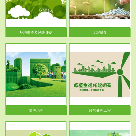
土壤修复
关停
或者
场地调查及风险评估
土壤修复
服务范围
废气处理工程
噪声治理
废气处理工程