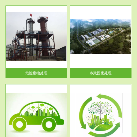
服务范围
市政固废处理
人民
蔚蓝生态环境科技所从事的市政
》的
废物处理业务包括市政废物的处
理处...
危险废物处理
市政固废处理
服务范围
与评
工作场所职业危害现状评价
【现状评价意义】：具体因素---