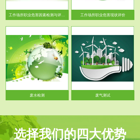
解工
-通过质谱分析等多种手段明确
与浓
工作场...
工作场所职业危害因素检测与评价...
工作场所职业危害现状评价
服务范围
废气测试
工厂
检测范围工业废气检测包括有机
水、
废气和无机废气。有机废气主要
包括...
废水检测
废气测试
选择我们的四大优势