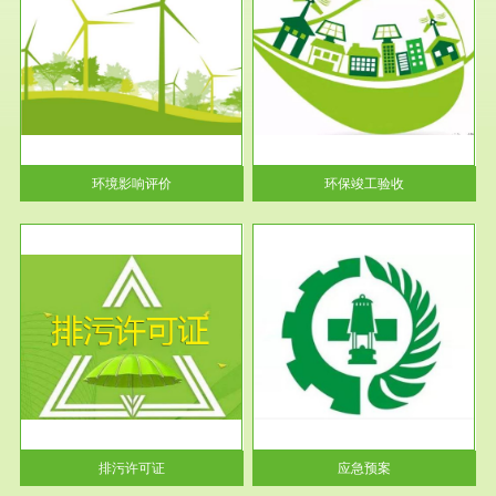
服务范围
环保竣工验收
护
根据《建设项目环境保护管理条
利
例》第十七条 编制环境影响报
告书、...
环境影响评价
环保竣工验收
服务范围
应急预案
许可
根据《中华人民共和国环境保护
环境
法》第十九条 企业事业单位应
当按照...
排污许可证
应急预案