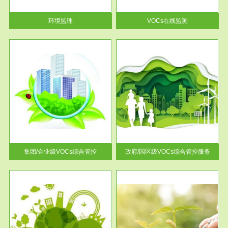
率达...
环境监理
VOCs在线监测
服务范围
控
政府/园区级VOCs综合管控服务
找到
根据《石化行业挥发性有机物综
排放
合整治方案》文件要求，到2017
年，全...
集团/企业级VOCs综合管控
政府/园区级VOCs综合管控服务
服务范围