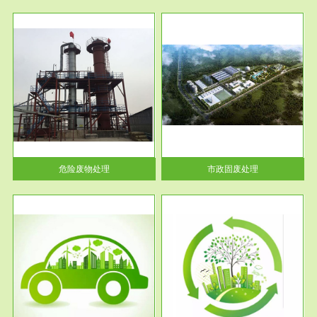
服务范围
市政固废处理
人民
蔚蓝生态环境科技所从事的市政
》的
废物处理业务包括市政废物的处
理处...
危险废物处理
市政固废处理
服务范围
与评
工作场所职业危害现状评价
【现状评价意义】：具体因素---