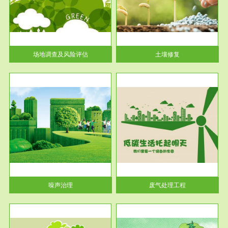
土壤修复
关停
或者
场地调查及风险评估
土壤修复
服务范围
废气处理工程
噪声治理
废气处理工程