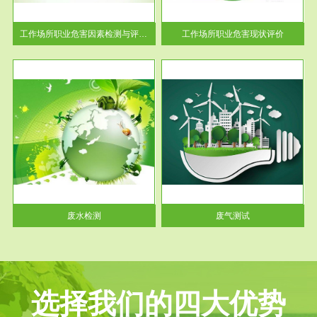
解工
-通过质谱分析等多种手段明确
与浓
工作场...
工作场所职业危害因素检测与评价...
工作场所职业危害现状评价
服务范围
废气测试
工厂
检测范围工业废气检测包括有机
水、
废气和无机废气。有机废气主要
包括...
废水检测
废气测试
选择我们的四大优势