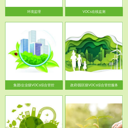
率达...
环境监理
VOCs在线监测
服务范围
控
政府/园区级VOCs综合管控服务
找到
根据《石化行业挥发性有机物综
排放
合整治方案》文件要求，到2017
年，全...
集团/企业级VOCs综合管控
政府/园区级VOCs综合管控服务
服务范围