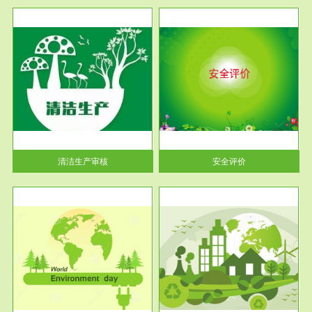
服务范围
安全评价
生产
安全评价安全评价目的是查找、
暂行
分析和预测工程、系统、生产经
营活...
清洁生产审核
安全评价
服务范围
VOCs在线监测
目环
根据《重点区域大气污染防
要辅
治“十二五”规划》有机废气净化