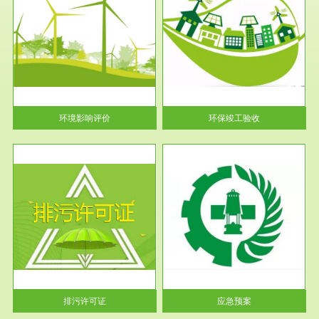
服务范围
环保竣工验收
护
根据《建设项目环境保护管理条
利
例》第十七条 编制环境影响报
告书、...
环境影响评价
环保竣工验收
服务范围
应急预案
许可
根据《中华人民共和国环境保护
环境
法》第十九条 企业事业单位应
当按照...
排污许可证
应急预案