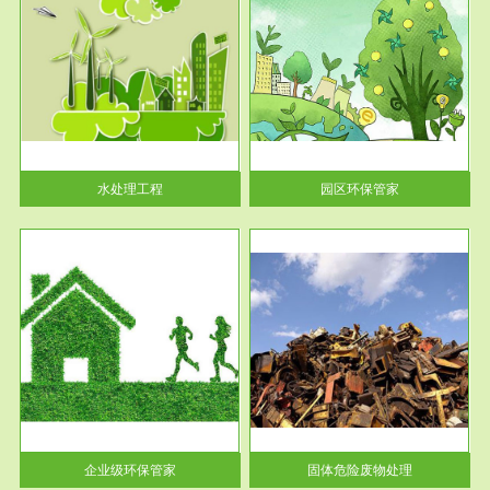
服务范围
园区环保管家
2016 年 4 月，环保部下发《关
于积极发挥环境保护作用促进供
给侧结...
水处理工程
园区环保管家
服务范围
固体危险废物处理
法情
固体废物解释：固体废物是指人
性及
们在生产建设、日常生活和其他
活动中...
企业级环保管家
固体危险废物处理