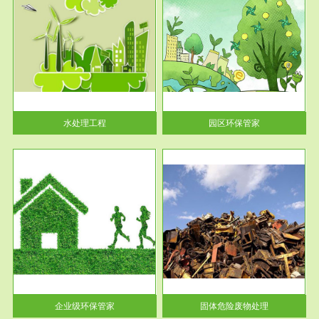
服务范围
园区环保管家
2016 年 4 月，环保部下发《关
于积极发挥环境保护作用促进供
给侧结...
水处理工程
园区环保管家
服务范围
固体危险废物处理
法情
固体废物解释：固体废物是指人
性及
们在生产建设、日常生活和其他
活动中...
企业级环保管家
固体危险废物处理