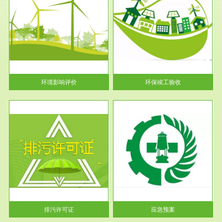
服务范围
环保竣工验收
护
根据《建设项目环境保护管理条
利
例》第十七条 编制环境影响报
告书、...
环境影响评价
环保竣工验收
服务范围
应急预案
许可
根据《中华人民共和国环境保护
环境
法》第十九条 企业事业单位应
当按照...
排污许可证
应急预案