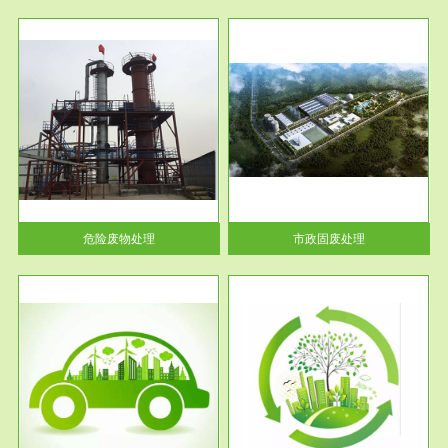
服务范围
市政固废处理
人民
蔚蓝生态环境科技所从事的市政
》的
废物处理业务包括市政废物的处
理处...
危险废物处理
市政固废处理
服务范围
与评
工作场所职业危害现状评价
【现状评价意义】：具体因素---