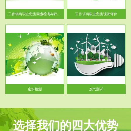
解工
-通过质谱分析等多种手段明确
与浓
工作场...
工作场所职业危害因素检测与评价...
工作场所职业危害现状评价
服务范围
废气测试
工厂
检测范围工业废气检测包括有机
水、
废气和无机废气。有机废气主要
包括...
废水检测
废气测试
选择我们的四大优势