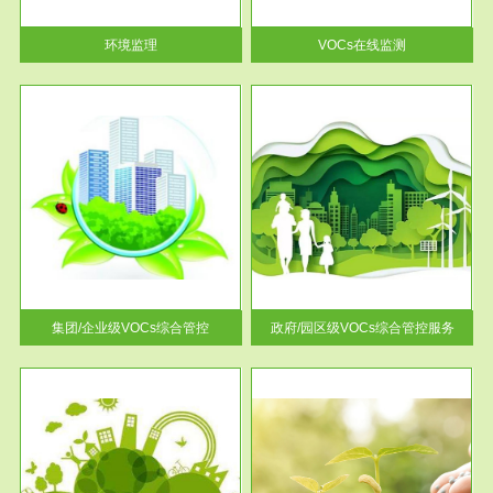
率达...
环境监理
VOCs在线监测
服务范围
控
政府/园区级VOCs综合管控服务
找到
根据《石化行业挥发性有机物综
排放
合整治方案》文件要求，到2017
年，全...
集团/企业级VOCs综合管控
政府/园区级VOCs综合管控服务
服务范围