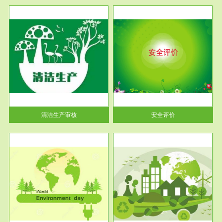
服务范围
安全评价
生产
安全评价安全评价目的是查找、
暂行
分析和预测工程、系统、生产经
营活...
清洁生产审核
安全评价
服务范围
VOCs在线监测
目环
根据《重点区域大气污染防
要辅
治“十二五”规划》有机废气净化