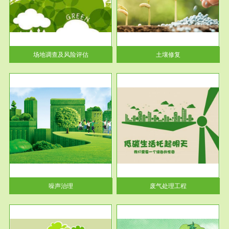
土壤修复
关停
或者
场地调查及风险评估
土壤修复
服务范围
废气处理工程
噪声治理
废气处理工程