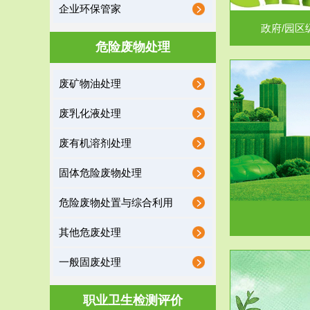
企业环保管家
政府/园区
危险废物处理
废矿物油处理
服务范围
废乳化液处理
噪声治理
废有机溶剂处理
固体危险废物处理
危险废物处置与综合利用
其他危废处理
一般固废处理
服务范围
职业卫生检测评价