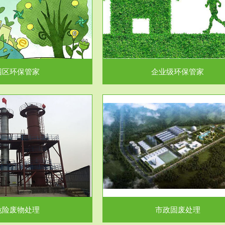
企业级环保管家
固体危险废物处理
为企业环保执法情况的一个重要依
固体废物解释：固体废物是指人们
，其必要性及合规性...
日常生活和其他活动中..
园区环保管家
企业级环保管家
服务范围
服务范围
市政固废处理
工作场所职业危害因素检测与评
科技所从事的市政废物处理业务包
【检测评价意义】：全面了解工作
市政废物的处理处...
害因素分布与浓（强）度..
危险废物处理
市政固废处理