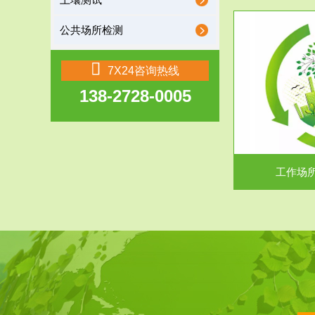
土壤测试
公共场所检测
服务范围
7X24咨询热线
138-2728-0005
工作场所职业危害现状评价
【现状评价意义】：具体因素----通过质谱分析
废水污水检测
等多种手段明确工作场...
中
工作场