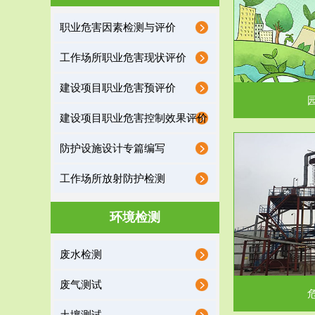
园区环保管家
职业危害因素检测与评价
2016 年 4 月，环保部下发《关于积极发挥环境
排污许可证作
工作场所职业危害现状评价
保护作用促进供给侧结...
据
建设项目职业危害预评价
建设项目职业危害控制效果评价
防护设施设计专篇编写
服务范围
工作场所放射防护检测
危险废物处理
环境检测
危险废物解释：根据《中华人民共和国固体废物
蔚蓝生态环境
废水检测
污染防治法》的规定，危...
括
废气测试