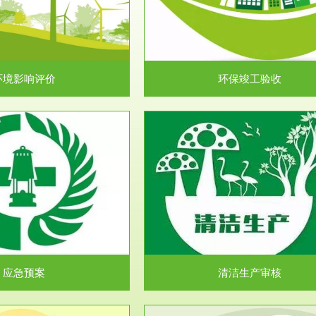
目环境保护管理条例》第十七条 编
排污许可申报咨询：（排污许可证
环境影响报告书、...
人民共和国环境保护法》..
环境影响评价
环保竣工验收
服务范围
服务范围
清洁生产审核
安全评价
民共和国清洁生产促进法》、《清
安全评价安全评价目的是查找、分
生产审核暂行办法...
程、系统、生产经营活..
应急预案
清洁生产审核