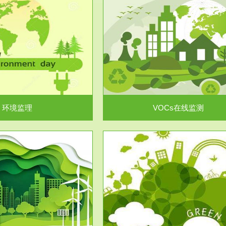
服务范围
服务范围
VOCs在线监测
集团/企业级VOCs综合管
域大气污染防治“十二五”规划》有
进行VOCs管控，首先就要找到排
机废气净化率达...
监测估算出排放量。企业..
环境监理
VOCs在线监测
服务范围
服务范围
场地调查及风险评估
土壤修复
委托，对于拟关停搬迁和拟变更土
利用方式或者土地使...