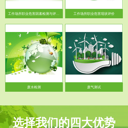
解工
-通过质谱分析等多种手段明确
与浓
工作场...
工作场所职业危害因素检测与评价...
工作场所职业危害现状评价
服务范围
废气测试
工厂
检测范围工业废气检测包括有机
水、
废气和无机废气。有机废气主要
包括...
废水检测
废气测试
选择我们的四大优势