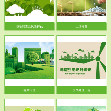
土壤修复
关停
或者
场地调查及风险评估
土壤修复
服务范围
废气处理工程
噪声治理
废气处理工程