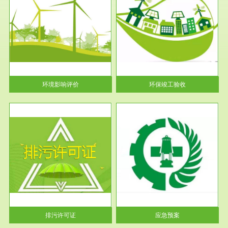
服务范围
环保竣工验收
护
根据《建设项目环境保护管理条
利
例》第十七条 编制环境影响报
告书、...
环境影响评价
环保竣工验收
服务范围
应急预案
许可
根据《中华人民共和国环境保护
环境
法》第十九条 企业事业单位应
当按照...
排污许可证
应急预案