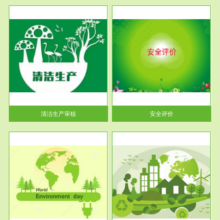
服务范围
安全评价
生产
安全评价安全评价目的是查找、
暂行
分析和预测工程、系统、生产经
营活...
清洁生产审核
安全评价
服务范围
VOCs在线监测
目环
根据《重点区域大气污染防
要辅
治“十二五”规划》有机废气净化