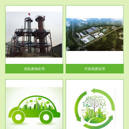
服务范围
市政固废处理
人民
蔚蓝生态环境科技所从事的市政
》的
废物处理业务包括市政废物的处
理处...
危险废物处理
市政固废处理
服务范围
与评
工作场所职业危害现状评价
【现状评价意义】：具体因素---