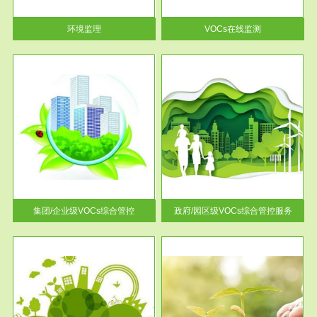
率达...
环境监理
VOCs在线监测
服务范围
控
政府/园区级VOCs综合管控服务
找到
根据《石化行业挥发性有机物综
排放
合整治方案》文件要求，到2017
年，全...
集团/企业级VOCs综合管控
政府/园区级VOCs综合管控服务
服务范围