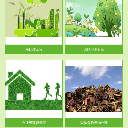
服务范围
园区环保管家
2016 年 4 月，环保部下发《关
于积极发挥环境保护作用促进供
给侧结...
水处理工程
园区环保管家
服务范围
固体危险废物处理
法情
固体废物解释：固体废物是指人
性及
们在生产建设、日常生活和其他
活动中...
企业级环保管家
固体危险废物处理