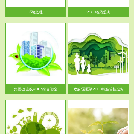
率达...
环境监理
VOCs在线监测
服务范围
控
政府/园区级VOCs综合管控服务
找到
根据《石化行业挥发性有机物综
排放
合整治方案》文件要求，到2017
年，全...
集团/企业级VOCs综合管控
政府/园区级VOCs综合管控服务
服务范围