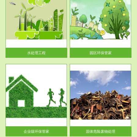
服务范围
园区环保管家
2016 年 4 月，环保部下发《关
于积极发挥环境保护作用促进供
给侧结...
水处理工程
园区环保管家
服务范围
固体危险废物处理
法情
固体废物解释：固体废物是指人
性及
们在生产建设、日常生活和其他
活动中...
企业级环保管家
固体危险废物处理