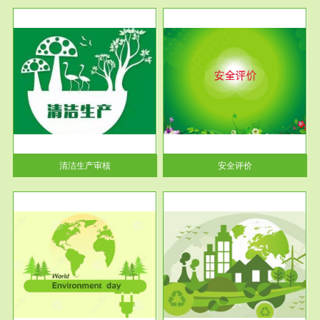
服务范围
安全评价
生产
安全评价安全评价目的是查找、
暂行
分析和预测工程、系统、生产经
营活...
清洁生产审核
安全评价
服务范围
VOCs在线监测
目环
根据《重点区域大气污染防
要辅
治“十二五”规划》有机废气净化