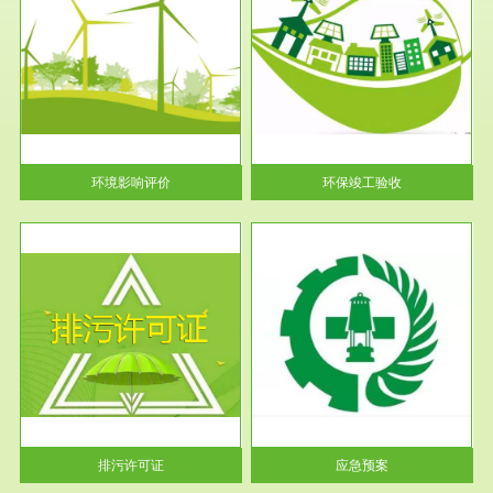
服务范围
环保竣工验收
护
根据《建设项目环境保护管理条
利
例》第十七条 编制环境影响报
告书、...
环境影响评价
环保竣工验收
服务范围
应急预案
许可
根据《中华人民共和国环境保护
环境
法》第十九条 企业事业单位应
当按照...
排污许可证
应急预案