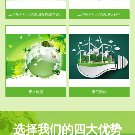
解工
-通过质谱分析等多种手段明确
与浓
工作场...
工作场所职业危害因素检测与评价...
工作场所职业危害现状评价
服务范围
废气测试
工厂
检测范围工业废气检测包括有机
水、
废气和无机废气。有机废气主要
包括...
废水检测
废气测试
选择我们的四大优势