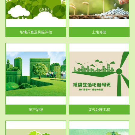
土壤修复
关停
或者
场地调查及风险评估
土壤修复
服务范围
废气处理工程
噪声治理
废气处理工程