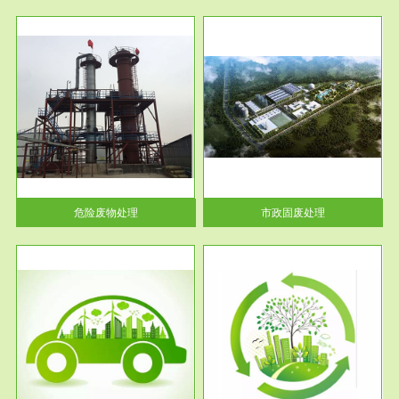
服务范围
市政固废处理
人民
蔚蓝生态环境科技所从事的市政
》的
废物处理业务包括市政废物的处
理处...
危险废物处理
市政固废处理
服务范围
与评
工作场所职业危害现状评价
【现状评价意义】：具体因素---