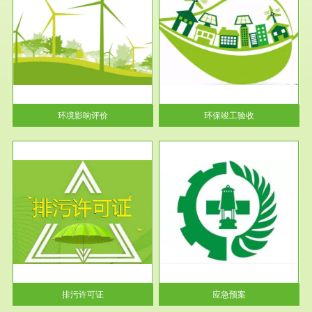
服务范围
环保竣工验收
护
根据《建设项目环境保护管理条
利
例》第十七条 编制环境影响报
告书、...
环境影响评价
环保竣工验收
服务范围
应急预案
许可
根据《中华人民共和国环境保护
环境
法》第十九条 企业事业单位应
当按照...
排污许可证
应急预案