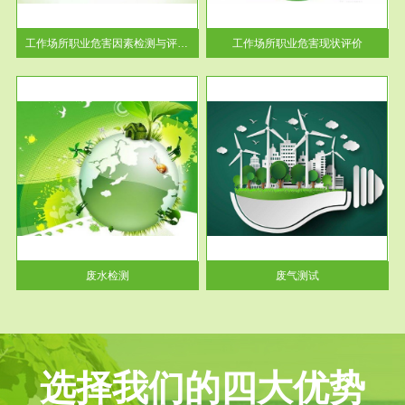
解工
-通过质谱分析等多种手段明确
与浓
工作场...
工作场所职业危害因素检测与评价...
工作场所职业危害现状评价
服务范围
废气测试
工厂
检测范围工业废气检测包括有机
水、
废气和无机废气。有机废气主要
包括...
废水检测
废气测试
选择我们的四大优势