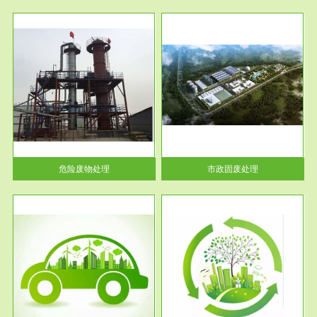
服务范围
市政固废处理
人民
蔚蓝生态环境科技所从事的市政
》的
废物处理业务包括市政废物的处
理处...
危险废物处理
市政固废处理
服务范围
与评
工作场所职业危害现状评价
【现状评价意义】：具体因素---