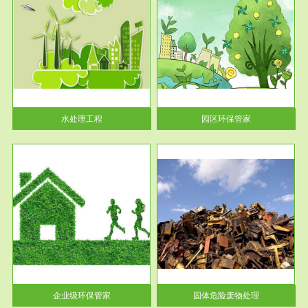
服务范围
园区环保管家
2016 年 4 月，环保部下发《关
于积极发挥环境保护作用促进供
给侧结...
水处理工程
园区环保管家
服务范围
固体危险废物处理
法情
固体废物解释：固体废物是指人
性及
们在生产建设、日常生活和其他
活动中...
企业级环保管家
固体危险废物处理