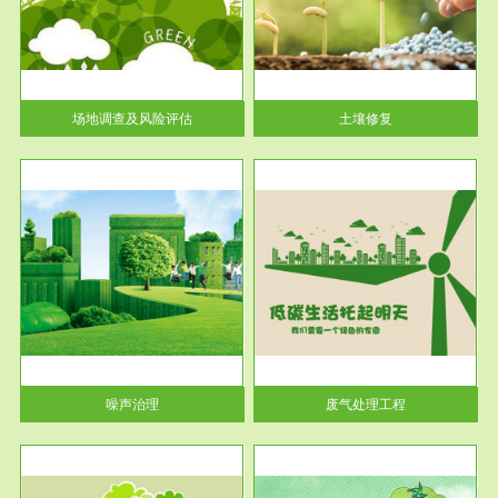
土壤修复
关停
或者
场地调查及风险评估
土壤修复
服务范围
废气处理工程
噪声治理
废气处理工程