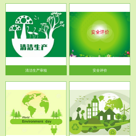
服务范围
安全评价
生产
安全评价安全评价目的是查找、
暂行
分析和预测工程、系统、生产经
营活...
清洁生产审核
安全评价
服务范围
VOCs在线监测
目环
根据《重点区域大气污染防
要辅
治“十二五”规划》有机废气净化