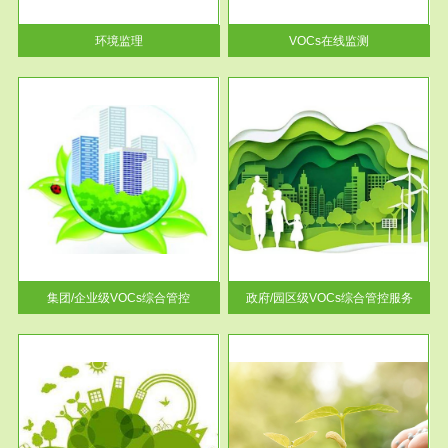
率达...
环境监理
VOCs在线监测
服务范围
控
政府/园区级VOCs综合管控服务
找到
根据《石化行业挥发性有机物综
排放
合整治方案》文件要求，到2017
年，全...
集团/企业级VOCs综合管控
政府/园区级VOCs综合管控服务
服务范围